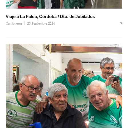
Noticias de Delegaciones y Seccionales
Viaje a La Falda, Córdoba / Dto. de Jubilados
Memoria histórica
Camioneros
23 Septiembre 2024
Notas
Novedades
Noticias Fiscalización
Buscar
Secretarías
Secretaría general
Secretaría general adjunta
Secretaría de actas
Secretaría administrativa