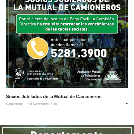
Inscripción y reempadronamiento
Acuerdos salariales
Contribución solidaria
Turismo
Hoteles y cabañas
Campings y recreos
Viaje de bodas
Camioneritos
Socios Jubilados de la Mutual de Camioneros
Jubilados
Camioneros
09 Noviembre 2020
Gremiales
Salarios