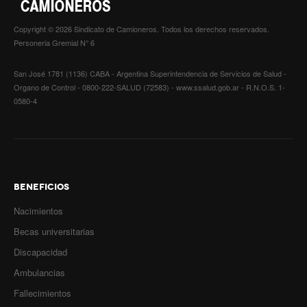
Copyright © 2026 Sindicato de Camioneros. Todos los derechos reservados.
Personeria Gremial N° 6
San José 1781 (1136) CABA - Argentina Superintendencia de Servicios de Salud -
Organo de Control - 0800-222-SALUD (72583) - www.ssalud.gob.ar - R.N.O.S. 1-
0580-4
BENEFICIOS
Nacimientos
Becas universitarias
Discapacidad
Ambulancias
Fallecimientos