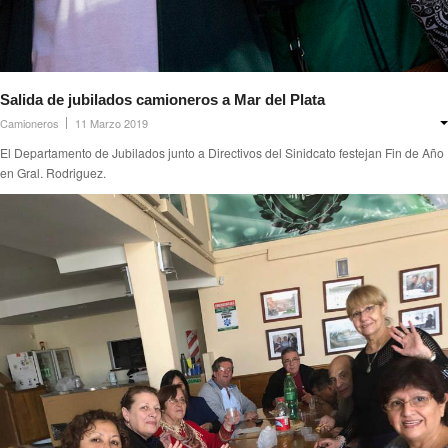
Prevención
Medicamentos
Formularios
Salida de jubilados camioneros a Mar del Plata
Camioneros
11 Marzo 2019
Beneficios
El Departamento de Jubilados junto a Directivos del Sinidcato festejan Fin de Año
en Gral. Rodriguez.
Farmacias
Autorizaciones PMI
Autorizaciones
Reintegros
Requisitos fertilidad
Credencial digital OSCHOCA
Coseguros y Exenciones