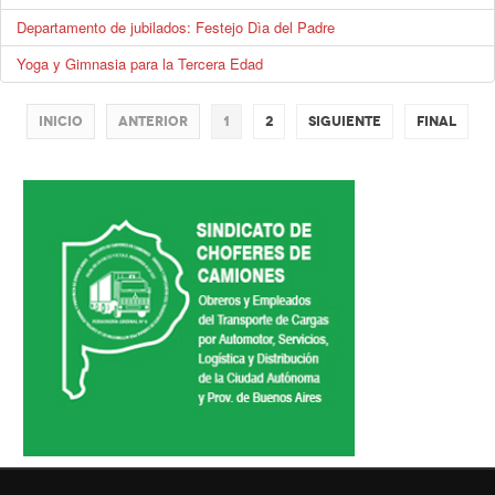
Departamento de jubilados: Festejo Dìa del Padre
Yoga y Gimnasia para la Tercera Edad
Inicio
Anterior
1
2
Siguiente
Final