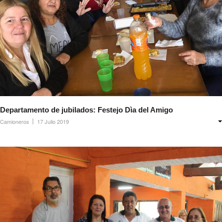
Ambulancias programadas
Política de Privacidad
Afiliación
Requisitos afiliación
Formularios de afliación
Afiliación de familiares
Departamento de jubilados: Festejo Dìa del Amigo
Camioneros
17 Julio 2019
Familiares a cargo
Afiliación Plan materno
Otros trámites
Discapacidad: presupuesto / requisitos 2026
Contáctenos