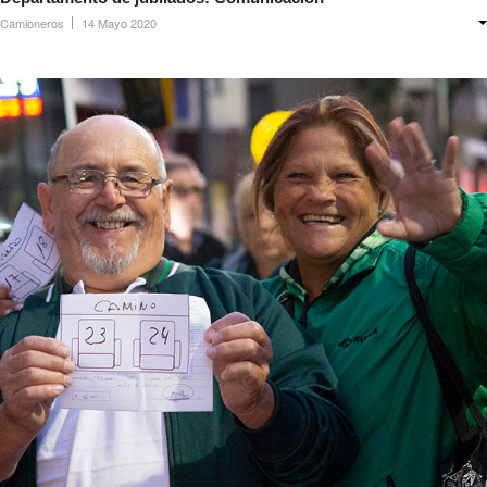
Noticias ramas
Camioneros
14 Mayo 2020
Noticias gremiales
Atención Transitoria de Anses ULAT
CCT 40/89
Psicofísico
Obra social
Oschoca
Autoridades obra social
Clínicas de atención
Seccionales oschoca
Consultorios externos