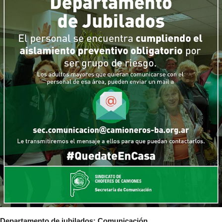
Escalas salariales
Escalas desde 1969
Acuerdos y homolog.
Acuerdos empresa
Planilla de km
Impresión boletas
Ultima Escala Salarial
Pago de aportes por CBU
Otros
Libre deuda y conflicto
Contacto por ramas
Departamento de jubilados: Comunicación