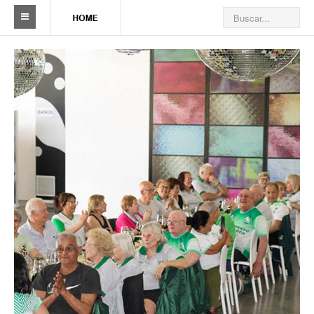
Sindicato
Reseña histórica
Autoridades
Delegaciones
Seccionales
Ramas por actividad
Camioneros solidarios
Galería de Delegaciones y Seccionales
Galería de videos
Videos de prevención