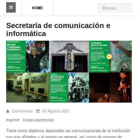
Sindicato
Secretaría de comunicación e
informática
Reseña histórica
Autoridades
Delegaciones
Seccionales
Ramas por actividad
Camioneros solidarios
Galería de Delegaciones y Seccionales
Camioneros
03 Agosto 2021
Imprimir
Correo electrónico
Galería de videos
Tiene como objetivos desarrollar las comunicaciones de la institución
Videos de prevención
con sus afiliados y el gremio en general, así como de proveer de