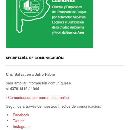
Secretaría de la Mujer
Secretaría de la juventud
Secretaría de formación política-sindical
Secretaría de derechos humanos
SECRETARÍA DE COMUNICACIÓN
Secretaría igualdad de oportunidades y género
Secretaría asuntos jurídicos
Cro. Salvatierra Julio Fabio
para ampliar información comuníquese
Secretaría de comunicación
al
4378-1412 / 1044
Departamento de Ambiente
>Comuníquese por correo electrónico
Seguinos a través de nuestros medios de comunicación:
Empresas
Facebook
Impresión de boletas
Twitter
Instagram