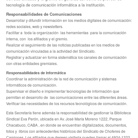
tecnología de comunicación informática a la institución.
Noticias de Delegaciones y Seccionales
Responsabilidades de Comunicaciones
Desarrollar y difundir información en los medios digitales de comunicación:
Memoria histórica
redes sociales, web y newsletters.
Facilitar a toda la organización las herramientas para la comunicación
Notas
interna, con los afiliados y el gremio.
Realizar el seguimiento de las noticias publicadas en los medios de
Novedades
comunicación vinculadas a la actividad del Sindicato.
Registrar y actualizar en forma sistemática los canales de comunicación
Noticias Fiscalización
con otras entidades gremiales.
Responsabilidades de Informática
Buscar
Coordinar la administración de la red de comunicación y sistemas
informáticos de comunicación.
Secretarías
Supervisar el diseño e implementar tecnologías de información que
permitan el desarrollo de las comunicaciones entre las diferentes áreas.
Secretaría general
Verificar las necesidades de los recursos tecnológicos de comunicación.
Secretaría general adjunta
Esta Secretaría tiene además la responsabilidad de gestionar la Biblioteca
Sindical Eva Perón, ubicada en Av. José María Moreno 1222, Parque
Secretaría de actas
Chacabuco, CABA , en donde se encuentran digitalizados, documentos,
fotos y libros con antecedentes históricos del Sindicato de Choferes de
Secretaría administrativa
Camiones. Los afiliados que deseen visitarla pueden llamar al 4924-1322