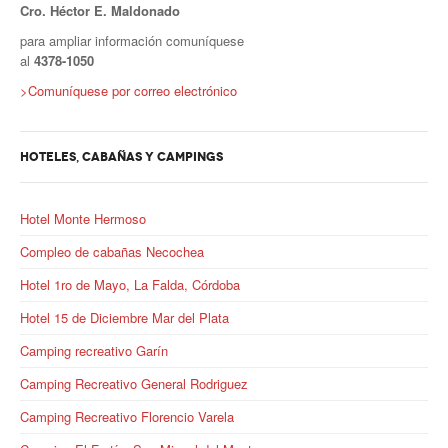
Cro. Héctor E. Maldonado
Secretario tesorero
para ampliar información comuníquese
al
4378-1050
Secretaría gremial
>
Comuníquese por correo electrónico
Secretaría de organización
HOTELES, CABAÑAS Y CAMPINGS
Secretaría de turismo
Secretaría de deporte
Hotel Monte Hermoso
Secretaría de acción social
Compleo de cabañas Necochea
Secretaria de la vivienda
Hotel 1ro de Mayo, La Falda, Córdoba
Hotel 15 de Diciembre Mar del Plata
Sec. accidente de trabajo
Camping recreativo Garín
Secretaría de fiscalización
Camping Recreativo General Rodriguez
Secretaría de política de transporte
Camping Recreativo Florencio Varela
Secretaría de asuntos seccionales