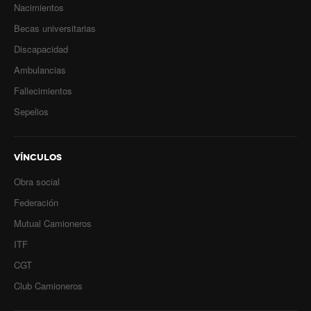
Inscripción y reempadronamiento
Nacimientos
Becas universitarias
Acuerdos salariales
Discapacidad
Contribución solidaria
Ambulancias
Turismo
Fallecimientos
Sepelios
Hoteles y cabañas
Campings y recreos
VÍNCULOS
Viaje de bodas
Obra social
Camioneritos
Federación
Mutual Camioneros
Jubilados
ITF
Gremiales
CGT
Club Camioneros
Salarios