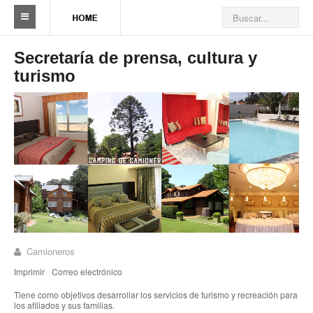
Sindicato
Secretaría de prensa, cultura y
turismo
Reseña histórica
Autoridades
Delegaciones
Seccionales
Ramas por actividad
Camioneros solidarios
Galería de Delegaciones y Seccionales
Camioneros
Imprimir
Correo electrónico
Galería de videos
Tiene como objetivos desarrollar los servicios de turismo y recreación para
los afiliados y sus familias.
Videos de prevención