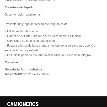
Cobertura de Sepelio
Noticias de Delegaciones y Seccionales
Documentación a presentar:
Memoria histórica
Presentar un juego de fotocopias y originales de:
Notas
»
Último recibo de sueldo
»
Carnet de Afiliado / Credencial de Obra Social o Sindical
Novedades
»
Certificado de defunción autenticado
» Factura original de la cochería a nombre de la persona que abonó el
Noticias Fiscalización
servicio, firmada y sellada
.
» CBU de la persona que abonó el servicio
. (en caso de reintegro)
Buscar
Consultas
Secretarías
Secretaría Administrativa
Tel. 4378-1025/1071 de 9 a 18 hs.
Secretaría general
Secretaría general adjunta
Secretaría de actas
Secretaría administrativa