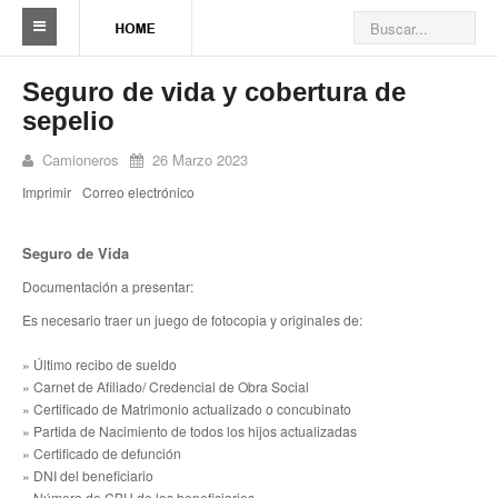
Sindicato
Seguro de vida y cobertura de
sepelio
Reseña histórica
Camioneros
26 Marzo 2023
Autoridades
Imprimir
Correo electrónico
Delegaciones
Seguro de Vida
Seccionales
Documentación a presentar:
Ramas por actividad
Es necesario traer un juego de fotocopia y originales de:
Camioneros solidarios
»
Último recibo de sueldo
»
Carnet de Afiliado/ Credencial de Obra Social
Galería de Delegaciones y Seccionales
»
Certificado de Matrimonio actualizado o concubinato
»
Partida de Nacimiento de todos los hijos actualizadas
Galería de videos
»
Certificado de defunción
» DNI del beneficiario
Videos de prevención
» Número de CBU de los beneficiarios.