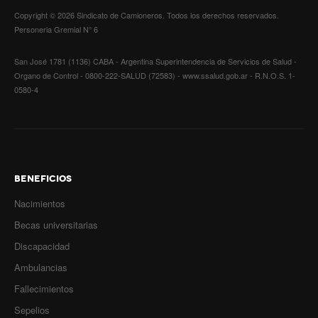
Copyright © 2026 Sindicato de Camioneros. Todos los derechos reservados.
Secretario tesorero
Personeria Gremial N° 6
Secretaría gremial
San José 1781 (1136) CABA - Argentina Superintendencia de Servicios de Salud -
Organo de Control - 0800-222-SALUD (72583) - www.ssalud.gob.ar - R.N.O.S. 1-
Secretaría de organización
0580-4
Secretaría de turismo
Secretaría de deporte
Secretaría de acción social
BENEFICIOS
Secretaria de la vivienda
Nacimientos
Becas universitarias
Sec. accidente de trabajo
Discapacidad
Secretaría de fiscalización
Ambulancias
Secretaría de política de transporte
Fallecimientos
Sepelios
Secretaría de asuntos seccionales