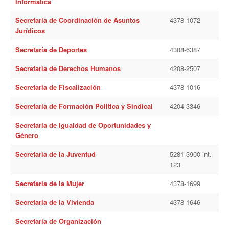
Informática
Noticias de Delegaciones y Seccionales
Secretaría de Coordinación de Asuntos
4378-1072
Jurídicos
Memoria histórica
Secretaría de Deportes
4308-6387
Notas
Secretaría de Derechos Humanos
4208-2507
Novedades
Secretaría de Fiscalización
4378-1016
Noticias Fiscalización
Secretaría de Formación Política y Sindical
4204-3346
Buscar
Secretaría de Igualdad de Oportunidades y
Género
Secretarías
Secretaría de la Juventud
5281-3900 int.
Secretaría general
123
Secretaría de la Mujer
4378-1699
Secretaría general adjunta
Secretaría de la Vivienda
4378-1646
Secretaría de actas
Secretaría de Organización
Secretaría administrativa