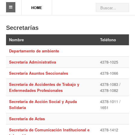
Sindicato
Secretarías
Reseña histórica
Nombre
Teléfono
Autoridades
Departamento de ambiente
Delegaciones
Secretaría Administrativa
4378-1025
Seccionales
Secretaría Asuntos Seccionales
4378-1066
Ramas por actividad
Secretaría de Accidentes de Trabajo y
4378-1083 /
Enfermedades Profesionales
4378-1082
Camioneros solidarios
Secretaría de Acción Social y Ayuda
4378-1011 /
Solidaria
1651
Galería de Delegaciones y Seccionales
Secretaría de Actas
Galería de videos
Secretaría de Comunicación Institucional e
4378-1412
Videos de prevención