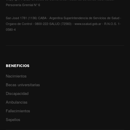
Correo electrónico
*
Personeria Gremial N° 6
Noticias de Delegaciones y Seccionales
San José 1781 (1136) CABA - Argentina Superintendencia de Servicios de Salud -
Asunto
*
Memoria histórica
Organo de Control - 0800-222-SALUD (72583) - www.ssalud.gob.ar - R.N.O.S. 1-
0580-4
Notas
Mensaje
*
Novedades
Noticias Fiscalización
BENEFICIOS
Buscar
Nacimientos
Secretarías
Becas universitarias
Captcha
*
Secretaría general
Discapacidad
Ambulancias
Secretaría general adjunta
Fallecimientos
Secretaría de actas
Sepelios
Envíeme una copia
Secretaría administrativa