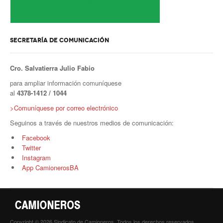
Secretario tesorero
Secretaría gremial
SECRETARÍA DE COMUNICACIÓN
Secretaría de organización
Cro. Salvatierra Julio Fabio
Secretaría de turismo
para ampliar información comuníquese
al
4378-1412 / 1044
Secretaría de deporte
>Comuníquese por correo electrónico
Secretaría de acción social
Seguinos a través de nuestros medios de comunicación:
Facebook
Secretaria de la vivienda
Twitter
Instagram
Sec. accidente de trabajo
App CamionerosBA
Secretaría de fiscalización
Secretaría de política de transporte
Copyright © 2026 Sindicato de Camioneros. Todos los derechos reservados.
Secretaría de asuntos seccionales