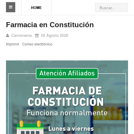
Sindicato
Farmacia en Constitución
Reseña histórica
Camioneros
05 Agosto 2020
Imprimir
Correo electrónico
Autoridades
Delegaciones
Seccionales
Ramas por actividad
Camioneros solidarios
Galería de Delegaciones y Seccionales
Galería de videos
Videos de prevención