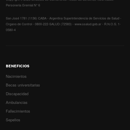
Personeria Gremial N° 6
Secretaría de la Mujer
San José 1781 (1136) CABA - Argentina Superintendencia de Servicios de Salud -
Secretaría de la juventud
Organo de Control - 0800-222-SALUD (72583) - www.ssalud.gob.ar - R.N.O.S. 1-
0580-4
Secretaría de formación política-sindical
Secretaría de derechos humanos
Secretaría igualdad de oportunidades y género
BENEFICIOS
Secretaría asuntos jurídicos
Nacimientos
Secretaría de comunicación
Becas universitarias
Discapacidad
Departamento de Ambiente
Ambulancias
Empresas
Fallecimientos
Impresión de boletas
Sepelios