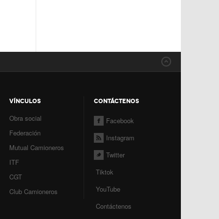
VÍNCULOS
CONTÁCTENOS
Obra social
Facebook
Federación
Instagram
Mutual Camioneros
Twitter
ITF
Tiktok
CGT
YouTube
Club Camioneros
Contáctenos