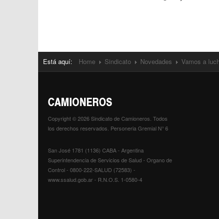
Está aquí:
Home
Sindicato
Novedades
Vamos a luch
Copyright © 2026 Sindicato de Camioneros. Todos
los derechos reservados. Personeria Gremial N° 6
San José 1781 (1136) CABA - Argentina
Superintendencia de Servicios de Salud - Organo de
Control - 0800-222-SALUD (72583) -
www.ssalud.gob.ar - R.N.O.S. 1-0580-4