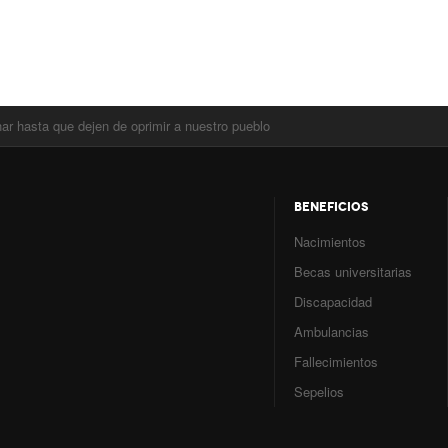
ar hasta que dejen de oprimir a nuestro pueblo
BENEFICIOS
Nacimientos
Becas universitarias
Discapacidad
Ambulancias
Fallecimientos
Sepelios