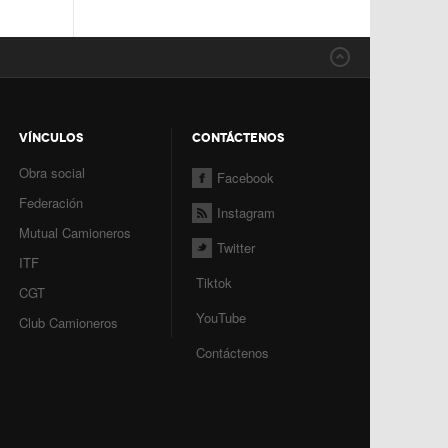
VÍNCULOS
CONTÁCTENOS
Obra social
Facebook
Federación
Instagram
Mutual Camioneros
Twitter
ITF
Tiktok
CGT
YouTube
Club Camioneros
Contáctenos