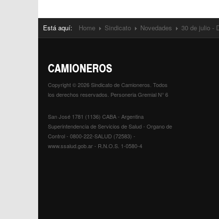
Está aquí:
Home
Sindicato
Novedades
30 de julio -
Copyright © 2026 Sindicato de Camioneros. Todos
los derechos reservados. Personeria Gremial N° 6
San José 1781 (1136) CABA - Argentina
Superintendencia de Servicios de Salud - Organo de
Control - 0800-222-SALUD (72583) -
www.ssalud.gob.ar - R.N.O.S. 1-0580-4