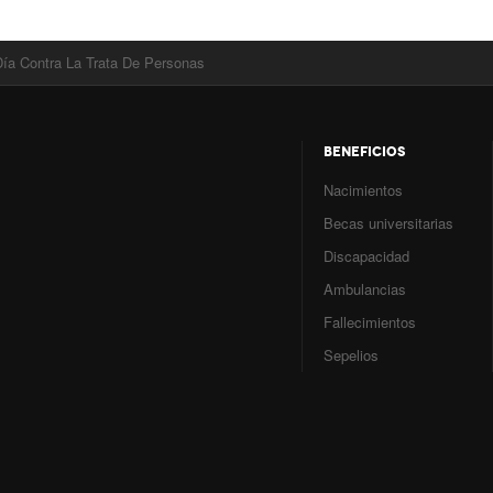
 Día Contra La Trata De Personas
BENEFICIOS
Nacimientos
Becas universitarias
Discapacidad
Ambulancias
Fallecimientos
Sepelios