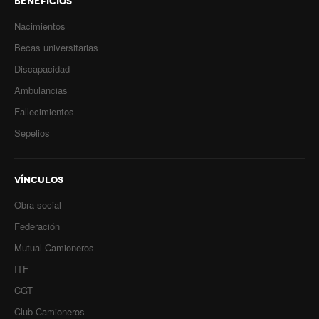
BENEFICIOS
Inscripción y reempadronamiento
Nacimientos
Acuerdos salariales
Becas universitarias
Contribución solidaria
Discapacidad
Turismo
Ambulancias
Fallecimientos
Hoteles y cabañas
Sepelios
Campings y recreos
Viaje de bodas
VÍNCULOS
Obra social
Camioneritos
Federación
Jubilados
Mutual Camioneros
Gremiales
ITF
CGT
Salarios
Club Camioneros