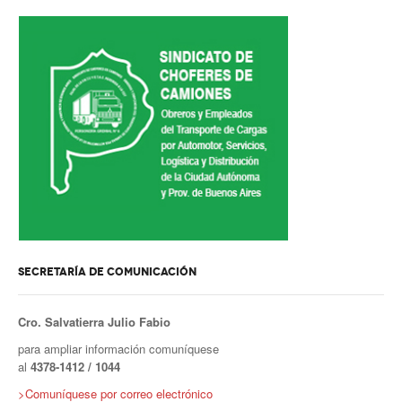
Secretario tesorero
Secretaría gremial
Secretaría de organización
Secretaría de turismo
Secretaría de deporte
Secretaría de acción social
Secretaria de la vivienda
SECRETARÍA DE COMUNICACIÓN
Sec. accidente de trabajo
Cro. Salvatierra Julio Fabio
Secretaría de fiscalización
para ampliar información comuníquese
Secretaría de política de transporte
al
4378-1412 / 1044
>Comuníquese por correo electrónico
Secretaría de asuntos seccionales