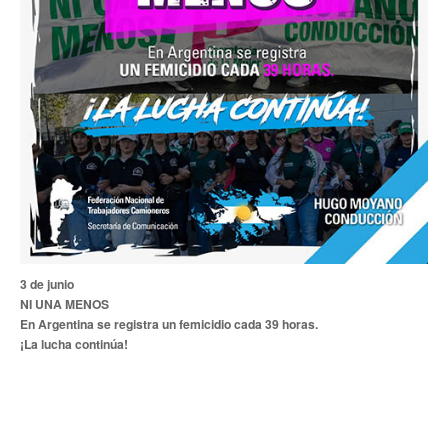
Noticias de Delegaciones y Seccionales
Memoria histórica
Notas
Novedades
Noticias Fiscalización
Buscar
Secretarías
3 de junio
NI UNA MENOS
Secretaría general
En Argentina se registra un femicidio cada 39 horas.
¡La lucha continúa!
Secretaría general adjunta
Secretaría de actas
Secretaría administrativa