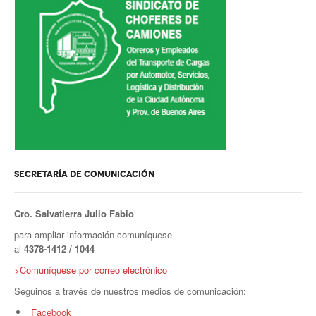
Secretario tesorero
Secretaría gremial
Secretaría de organización
Secretaría de turismo
Secretaría de deporte
Secretaría de acción social
SECRETARÍA DE COMUNICACIÓN
Secretaria de la vivienda
Cro. Salvatierra Julio Fabio
Sec. accidente de trabajo
para ampliar información comuníquese
al
4378-1412 / 1044
Secretaría de fiscalización
>Comuníquese por correo electrónico
Secretaría de política de transporte
Seguinos a través de nuestros medios de comunicación:
Facebook
Secretaría de asuntos seccionales