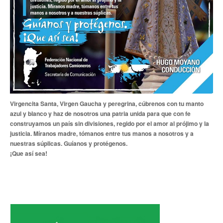
Noticias de Delegaciones y Seccionales
Memoria histórica
Notas
Novedades
Noticias Fiscalización
Virgencita Santa, Virgen Gaucha y peregrina, cúbrenos con tu manto
azul y blanco y haz de nosotros una patria unida para que con fe
Buscar
construyamos un país sin divisiones, regido por el amor al prójimo y la
justicia. Míranos madre, tómanos entre tus manos a nosotros y a
Secretarías
nuestras súplicas. Guíanos y protégenos.
¡Que así sea!
Secretaría general
Secretaría general adjunta
Secretaría de actas
Secretaría administrativa