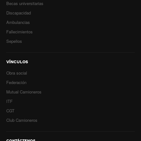
Inscripción y reempadronamiento
Becas universitarias
Discapacidad
Acuerdos salariales
Ambulancias
Contribución solidaria
Fallecimientos
Turismo
Sepelios
Hoteles y cabañas
VÍNCULOS
Campings y recreos
Obra social
Viaje de bodas
Federación
Camioneritos
Mutual Camioneros
ITF
Jubilados
CGT
Gremiales
Club Camioneros
Salarios