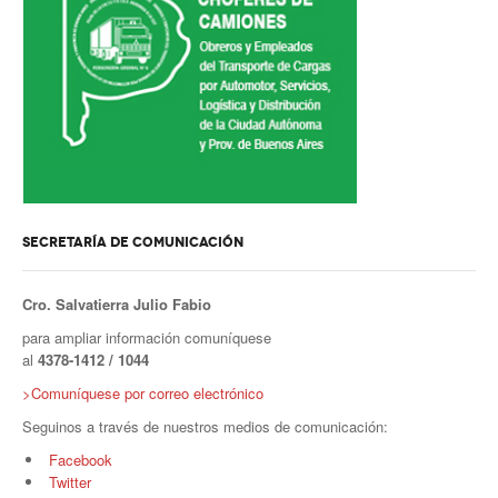
Secretario tesorero
Secretaría gremial
Secretaría de organización
Secretaría de turismo
Secretaría de deporte
SECRETARÍA DE COMUNICACIÓN
Secretaría de acción social
Cro. Salvatierra Julio Fabio
Secretaria de la vivienda
para ampliar información comuníquese
al
4378-1412 / 1044
Sec. accidente de trabajo
>Comuníquese por correo electrónico
Secretaría de fiscalización
Seguinos a través de nuestros medios de comunicación:
Secretaría de política de transporte
Facebook
Twitter
Secretaría de asuntos seccionales