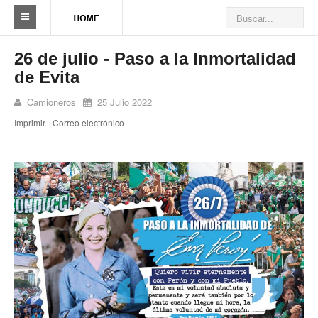
Sindicato
26 de julio - Paso a la Inmortalidad
de Evita
Reseña histórica
Camioneros
25 Julio 2022
Autoridades
Imprimir
Correo electrónico
Delegaciones
Seccionales
Ramas por actividad
Camioneros solidarios
Galería de Delegaciones y Seccionales
Galería de videos
Videos de prevención