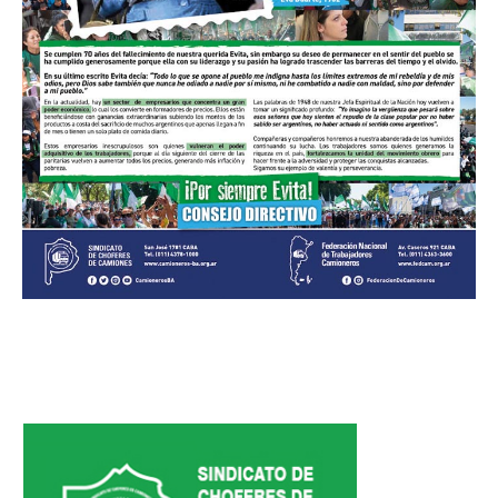
Noticias de Delegaciones y Seccionales
Memoria histórica
Notas
Novedades
Noticias Fiscalización
Buscar
Secretarías
Secretaría general
Secretaría general adjunta
Secretaría de actas
Secretaría administrativa