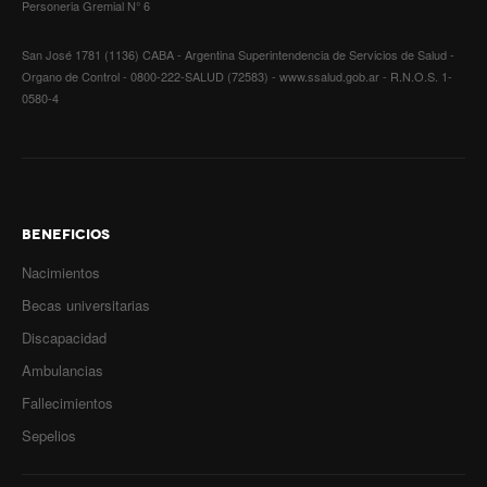
Personeria Gremial N° 6
Secretario tesorero
San José 1781 (1136) CABA - Argentina Superintendencia de Servicios de Salud -
Organo de Control - 0800-222-SALUD (72583) - www.ssalud.gob.ar - R.N.O.S. 1-
Secretaría gremial
0580-4
Secretaría de organización
Secretaría de turismo
Secretaría de deporte
BENEFICIOS
Secretaría de acción social
Nacimientos
Becas universitarias
Secretaria de la vivienda
Discapacidad
Sec. accidente de trabajo
Ambulancias
Secretaría de fiscalización
Fallecimientos
Sepelios
Secretaría de política de transporte
Secretaría de asuntos seccionales