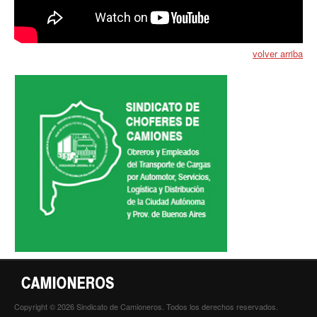
Noticias de Delegaciones y Seccionales
Memoria histórica
volver arriba
Notas
Novedades
Noticias Fiscalización
Buscar
Secretarías
Secretaría general
Secretaría general adjunta
Secretaría de actas
Copyright © 2026 Sindicato de Camioneros. Todos los derechos reservados.
Secretaría administrativa