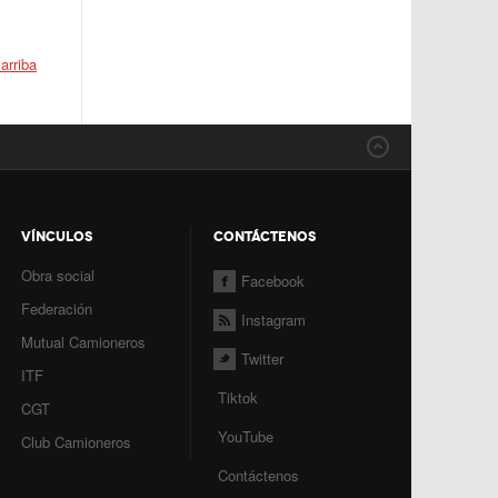
 arriba
VÍNCULOS
CONTÁCTENOS
Obra social
Facebook
Federación
Instagram
Mutual Camioneros
Twitter
ITF
Tiktok
CGT
YouTube
Club Camioneros
Contáctenos