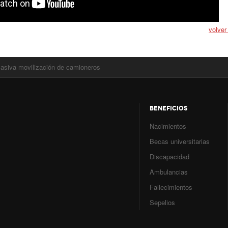
volver
asiva movilización de camioneros
BENEFICIOS
Nacimientos
Becas universitarias
Discapacidad
Ambulancias
Fallecimientos
Sepelios