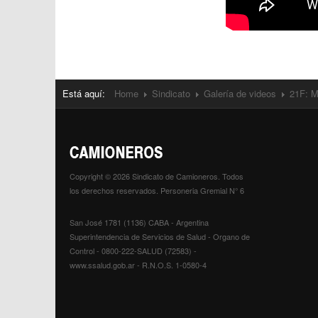
Está aquí:
Home
Sindicato
Galería de videos
21F: M
Copyright © 2026 Sindicato de Camioneros. Todos
los derechos reservados. Personeria Gremial N° 6
San José 1781 (1136) CABA - Argentina
Superintendencia de Servicios de Salud - Organo de
Control - 0800-222-SALUD (72583) -
www.ssalud.gob.ar - R.N.O.S. 1-0580-4