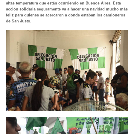
altas temperatura que están ocurriendo en Buenos Aires. Esta
acción solidaria seguramente va a hacer una navidad mucho más
Noticias de Delegaciones y Seccionales
feliz para quienes se acercaron a donde estaban los camioneros
de San Justo.
Memoria histórica
Notas
Novedades
Noticias Fiscalización
Buscar
Secretarías
Secretaría general
Secretaría general adjunta
Secretaría de actas
Secretaría administrativa