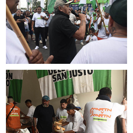
Secretario tesorero
Secretaría gremial
Secretaría de organización
Secretaría de turismo
Secretaría de deporte
Secretaría de acción social
Secretaria de la vivienda
Sec. accidente de trabajo
Secretaría de fiscalización
Secretaría de política de transporte
Secretaría de asuntos seccionales