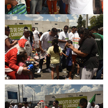
Secretaría de la Mujer
Secretaría de la juventud
Secretaría de formación política-sindical
Secretaría de derechos humanos
Secretaría igualdad de oportunidades y género
Secretaría asuntos jurídicos
Secretaría de comunicación
Departamento de Ambiente
Empresas
Impresión de boletas