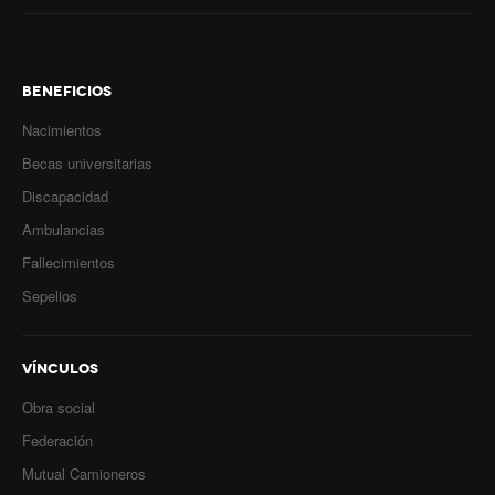
BENEFICIOS
Nacimientos
Becas universitarias
Discapacidad
Ambulancias
Fallecimientos
Sepelios
VÍNCULOS
Obra social
Federación
Mutual Camioneros