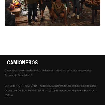
Copyright © 2026 Sindicato de Camioneros. Todos los derechos reservados.
Personeria Gremial N° 6
San José 1781 (1136) CABA - Argentina Superintendencia de Servicios de Salud -
Organo de Control - 0800-222-SALUD (72583) - www.ssalud.gob.ar - R.N.O.S. 1-
0580-4