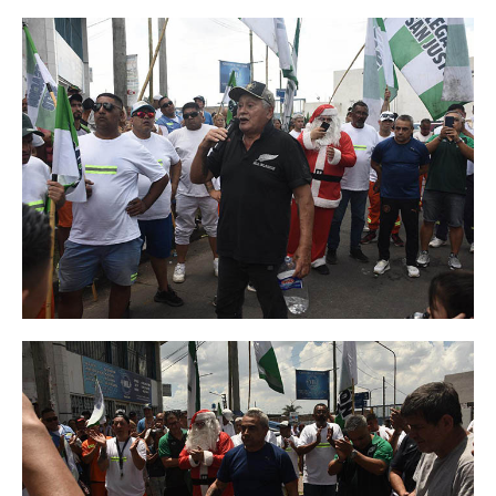
Prevención
Medicamentos
Formularios
Beneficios
Farmacias
Autorizaciones PMI
Autorizaciones
Reintegros
Requisitos fertilidad
Credencial digital OSCHOCA
Coseguros y Exenciones