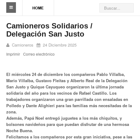
Sindicato
Camioneros Solidarios /
Delegación San Justo
Reseña histórica
Camioneros
24 Diciembre 2025
Autoridades
Imprimir
Correo electrónico
Delegaciones
Seccionales
El miércoles 24 de diciembre los compañeros Pablo Villalba,
Mario Villalba, Gustavo Fleitas y Alberto Real de la Delegación
San Justo y Quique Cayuqueo organizaron la última jornada
Ramas por actividad
solidaria del año para los vecinos de Rafael Castillo. Los
trabajadores organizaron una gran parrillada con ensaladas en
Camioneros solidarios
Polledo y Dante Alighieri para las familias más necesitadas de la
zona.
Galería de Delegaciones y Seccionales
Además, Papá Noel entregó juguetes a los más chiquitos, y
bolsones navideños para que puedan disfrutar de una hermosa
Galería de videos
Noche Buena.
Felicitamos a los compañeros por esta gran iniciativa, pese a las
Videos de prevención