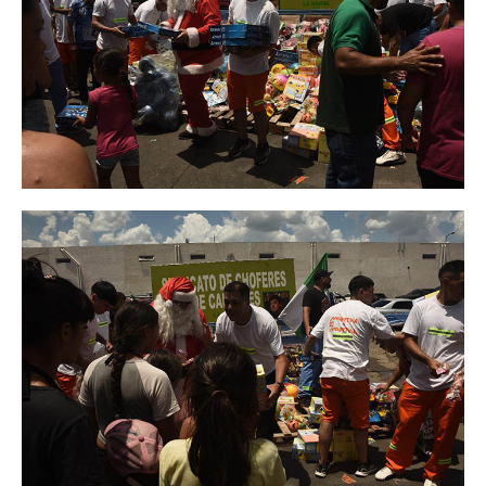
Inscripción y reempadronamiento
Acuerdos salariales
Contribución solidaria
Turismo
Hoteles y cabañas
Campings y recreos
Viaje de bodas
Camioneritos
Jubilados
Gremiales
Salarios