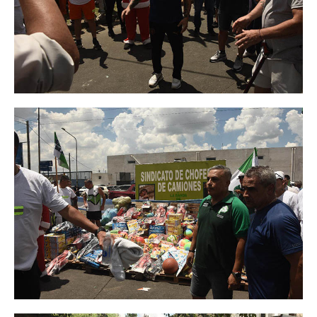
Ambulancias programadas
Política de Privacidad
Afiliación
Requisitos afiliación
Formularios de afliación
Afiliación de familiares
Familiares a cargo
Afiliación Plan materno
Otros trámites
Discapacidad: presupuesto / requisitos 2026
Contáctenos