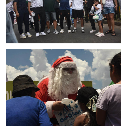
Noticias ramas
Noticias gremiales
Atención Transitoria de Anses ULAT
CCT 40/89
Psicofísico
Obra social
Oschoca
Autoridades obra social
Clínicas de atención
Seccionales oschoca
Consultorios externos