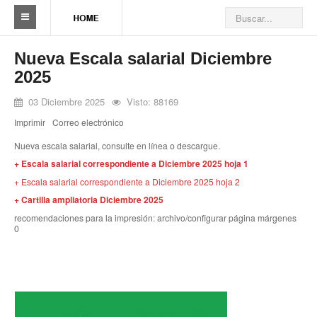
Sindicato
Nueva Escala salarial Diciembre
2025
Reseña histórica
03 Diciembre 2025
Visto:
88169
Autoridades
Imprimir
Correo electrónico
Delegaciones
Nueva escala salarial, consulte en línea o descargue.
+ Escala salarial correspondiente a Diciembre 2025 hoja 1
Seccionales
+ Escala salarial correspondiente a Diciembre 2025 hoja 2
Ramas por actividad
+ Cartilla ampliatoria Diciembre 2025
recomendaciones para la impresión: archivo/configurar página márgenes
Camioneros solidarios
0
Galería de Delegaciones y Seccionales
Galería de videos
Videos de prevención