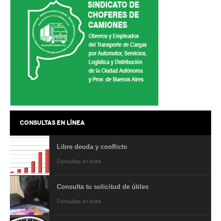
Noticias de Delegaciones y Seccionales
Memoria histórica
Notas
Novedades
Noticias Fiscalización
Buscar
CONSULTAS EN LÍNEA
Secretarías
Libre deuda y conflicto
Secretaría general
Consultas en línea
Secretaría general adjunta
Consulta tu solicitud de útiles
Secretaría de actas
Consultas en línea
Secretaría administrativa