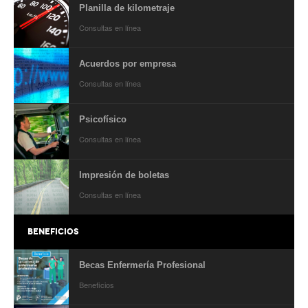
Planilla de kilometraje
Secretario tesorero
Consultas en línea
Secretaría gremial
Acuerdos por empresa
Secretaría de organización
Consultas en línea
Secretaría de turismo
Psicofísico
Secretaría de deporte
Consultas en línea
Secretaría de acción social
Impresión de boletas
Secretaria de la vivienda
Consultas en línea
Sec. accidente de trabajo
BENEFICIOS
Secretaría de fiscalización
Becas Enfermería Profesional
Secretaría de política de transporte
Beneficios
Secretaría de asuntos seccionales