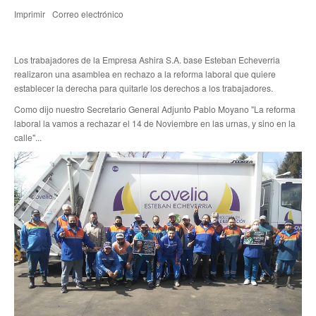
Imprimir
Correo electrónico
Noticias de Delegaciones y Seccionales
Memoria histórica
Los trabajadores de la Empresa Ashira S.A. base Esteban Echeverria
realizaron una asamblea en rechazo a la reforma laboral que quiere
Notas
establecer la derecha para quitarle los derechos a los trabajadores.
Como dijo nuestro Secretario General Adjunto Pablo Moyano "La reforma
Novedades
laboral la vamos a rechazar el 14 de Noviembre en las urnas, y sino en la
calle".
..
Noticias Fiscalización
Buscar
Secretarías
Secretaría general
Secretaría general adjunta
Secretaría de actas
Secretaría administrativa