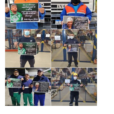
Ambulancias programadas
Política de Privacidad
Afiliación
Requisitos afiliación
Formularios de afliación
Afiliación de familiares
Familiares a cargo
Afiliación Plan materno
Otros trámites
Discapacidad: presupuesto / requisitos 2026
Contáctenos