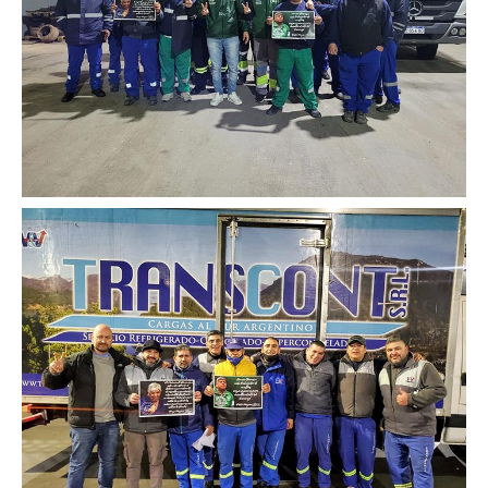
Secretaría de la Mujer
Secretaría de la juventud
Secretaría de formación política-sindical
Secretaría de derechos humanos
Secretaría igualdad de oportunidades y género
Secretaría asuntos jurídicos
Secretaría de comunicación
Departamento de Ambiente
Empresas
Impresión de boletas