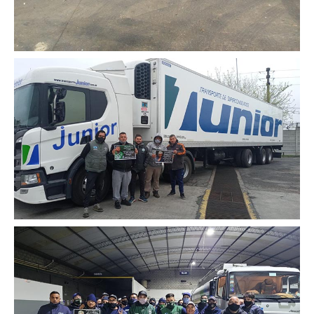
Secretario tesorero
Secretaría gremial
Secretaría de organización
Secretaría de turismo
Secretaría de deporte
Secretaría de acción social
Secretaria de la vivienda
Sec. accidente de trabajo
Secretaría de fiscalización
Secretaría de política de transporte
Secretaría de asuntos seccionales