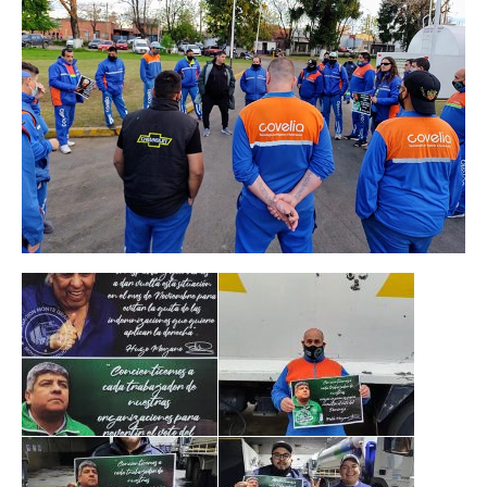
Escalas salariales
Escalas desde 1969
Acuerdos y homolog.
Acuerdos empresa
Planilla de km
Impresión boletas
Ultima Escala Salarial
Pago de aportes por CBU
Otros
Libre deuda y conflicto
Contacto por ramas