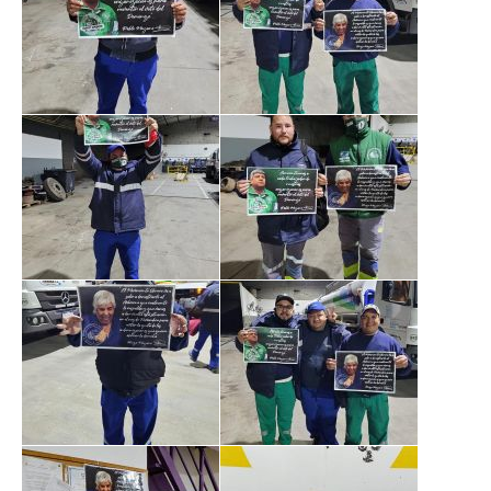
Noticias ramas
Noticias gremiales
Atención Transitoria de Anses ULAT
CCT 40/89
Psicofísico
Obra social
Oschoca
Autoridades obra social
Clínicas de atención
Seccionales oschoca
Consultorios externos