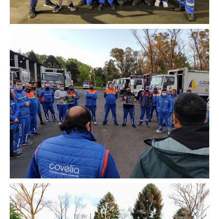
Inscripción y reempadronamiento
Acuerdos salariales
Contribución solidaria
Turismo
Hoteles y cabañas
Campings y recreos
Viaje de bodas
Camioneritos
Jubilados
Gremiales
Salarios