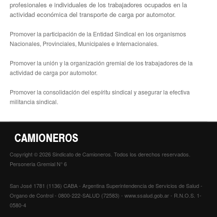
profesionales e individuales de los trabajadores ocupados en la
actividad económica del transporte de carga por automotor.
Promover la participación de la Entidad Sindical en los organismos
Nacionales, Provinciales, Municipales e Internacionales.
Promover la unión y la organización gremial de los trabajadores de la
actividad de carga por automotor.
Promover la consolidación del espíritu sindical y asegurar la efectiva
militancia sindical.
Copyright © 2026 Sindicato de Camioneros. Todos los derechos reservados.
Personeria Gremial N° 6
San José 1781 (1136) CABA - Argentina Superintendencia de Servicios de Salud -
Organo de Control - 0800-222-SALUD (72583) - www.ssalud.gob.ar - R.N.O.S. 1-
0580-4