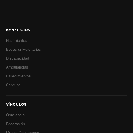
BENEFICIOS
Nacimientos
Becas universitarias
Discapacidad
Ambulancias
Fallecimientos
Sepelios
VÍNCULOS
Obra social
Federación
Mutual Camioneros