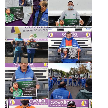
Prevención
Medicamentos
Formularios
Beneficios
Farmacias
Autorizaciones PMI
Autorizaciones
Reintegros
Requisitos fertilidad
Credencial digital OSCHOCA
Coseguros y Exenciones