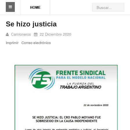
Sindicato
Se hizo justicia
Reseña histórica
Camioneros
22 Diciembre 2020
Imprimir
Correo electrónico
Autoridades
Delegaciones
Seccionales
Ramas por actividad
Camioneros solidarios
Galería de Delegaciones y Seccionales
Galería de videos
Videos de prevención