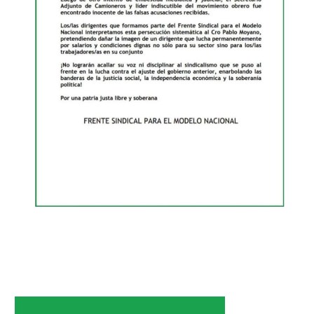
Noticias de Delegaciones y Seccionales
Memoria histórica
Notas
Novedades
Noticias Fiscalización
Buscar
Secretarías
Secretaría general
Secretaría general adjunta
Secretaría de actas
Secretaría administrativa