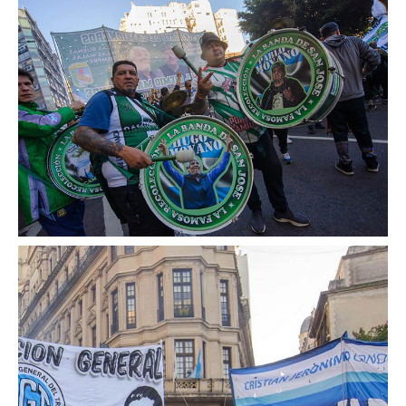
Escalas salariales
Escalas desde 1969
Acuerdos y homolog.
Acuerdos empresa
Planilla de km
Impresión boletas
Ultima Escala Salarial
Pago de aportes por CBU
Otros
Libre deuda y conflicto
Contacto por ramas