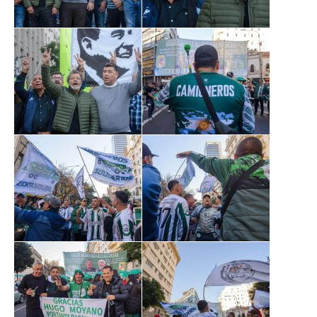
Ambulancias programadas
Política de Privacidad
Afiliación
Requisitos afiliación
Formularios de afliación
Afiliación de familiares
Familiares a cargo
Afiliación Plan materno
Otros trámites
Discapacidad: presupuesto / requisitos 2026
Contáctenos