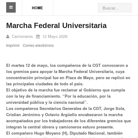
Sindicato
Marcha Federal Universitaria
Reseña histórica
Camioneros
12 Mayo 2026
Imprimir
Correo electrónico
Autoridades
Delegaciones
El martes 12 de mayo, los compañeros de la CGT convocaron a
los gremios para apoyar la Marcha Federal Universitaria, cuya
Seccionales
concentración principal fue en Plaza de Mayo, pero se replicó en
las principales ciudades de todo el país.
Ramas por actividad
El objetivo de la marcha fue reclamar al Gobierno que cumpla
con la ley de financiamiento. “Por la educación, por la
Camioneros solidarios
universidad pública y la ciencia nacional”.
Los compañeros Secretarios Generales de la CGT, Jorge Sola,
Galería de Delegaciones y Seccionales
Cristian Jerónimo y Octavio Argüello encabezaron la marcha
acompañados por los trabajadores de los diferentes gremios que
Galería de videos
integran la central obrera y camioneros estuvo presente.
El compañero Hugo Moyano (H), Diputado Nacional, también
Videos de prevención