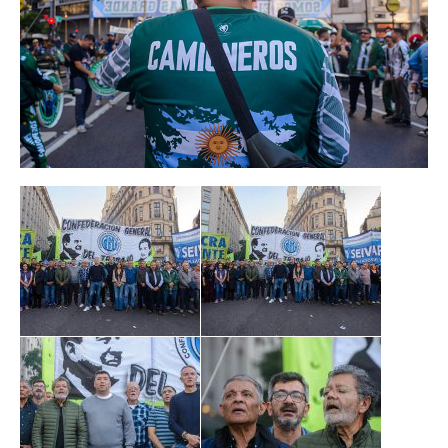
Prevención
Medicamentos
Formularios
Beneficios
Farmacias
Autorizaciones PMI
Autorizaciones
Reintegros
Requisitos fertilidad
Credencial digital OSCHOCA
Coseguros y Exenciones