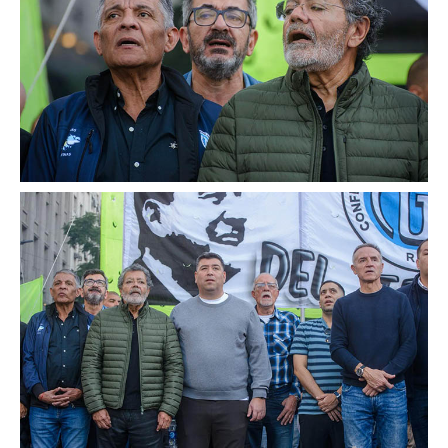
Secretario tesorero
Secretaría gremial
Secretaría de organización
Secretaría de turismo
Secretaría de deporte
Secretaría de acción social
Secretaria de la vivienda
Sec. accidente de trabajo
Secretaría de fiscalización
Secretaría de política de transporte
Secretaría de asuntos seccionales