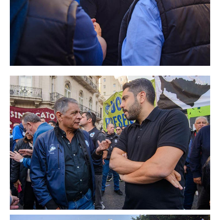
Inscripción y reempadronamiento
Acuerdos salariales
Contribución solidaria
Turismo
Hoteles y cabañas
Campings y recreos
Viaje de bodas
Camioneritos
Jubilados
Gremiales
Salarios