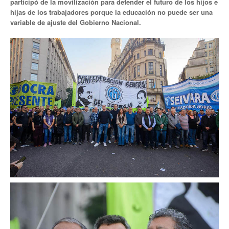
participó de la movilización para defender el futuro de los hijos e
hijas de los trabajadores porque la educación no puede ser una
Noticias de Delegaciones y Seccionales
variable de ajuste del Gobierno Nacional.
Memoria histórica
Notas
Novedades
Noticias Fiscalización
Buscar
Secretarías
Secretaría general
Secretaría general adjunta
Secretaría de actas
Secretaría administrativa