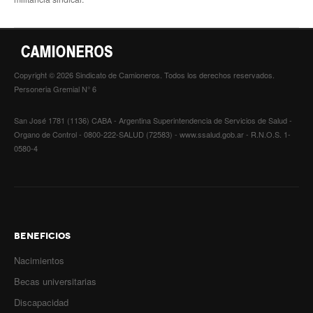
Copyright © 2026 Sindicato de Camioneros. Todos los derechos reservados.
Personeria Gremial N° 6
San José 1781 (1136) CABA - Argentina Superintendencia de Servicios de Salud -
Organo de Control - 0800-222-SALUD (72583) - www.ssalud.gob.ar - R.N.O.S. 1-
0580-4
BENEFICIOS
Nacimientos
Becas universitarias
Discapacidad