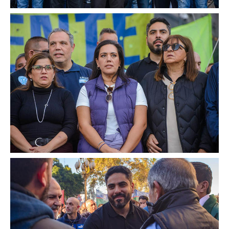
Secretaría de la Mujer
Secretaría de la juventud
Secretaría de formación política-sindical
Secretaría de derechos humanos
Secretaría igualdad de oportunidades y género
Secretaría asuntos jurídicos
Secretaría de comunicación
Departamento de Ambiente
Empresas
Impresión de boletas