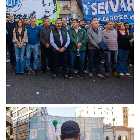
Noticias ramas
Noticias gremiales
Atención Transitoria de Anses ULAT
CCT 40/89
Psicofísico
Obra social
Oschoca
Autoridades obra social
Clínicas de atención
Seccionales oschoca
Consultorios externos