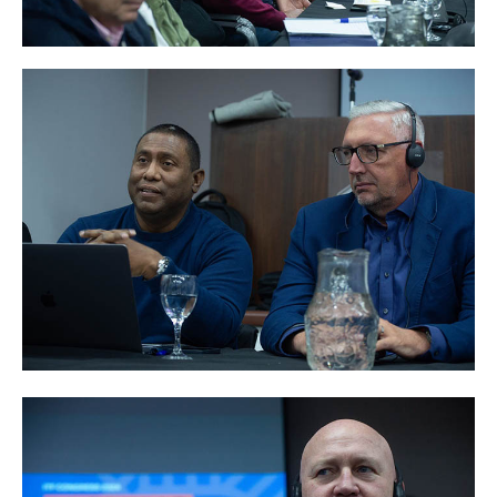
Prevención
Medicamentos
Formularios
Beneficios
Farmacias
Autorizaciones PMI
Autorizaciones
Reintegros
Requisitos fertilidad
Credencial digital OSCHOCA
Coseguros y Exenciones