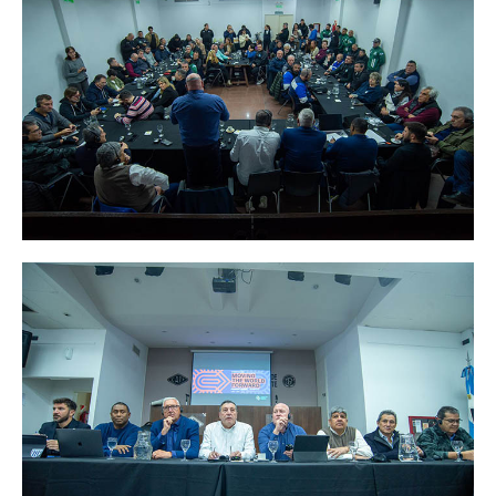
Inscripción y reempadronamiento
Acuerdos salariales
Contribución solidaria
Turismo
Hoteles y cabañas
Campings y recreos
Viaje de bodas
Camioneritos
Jubilados
Gremiales
Salarios