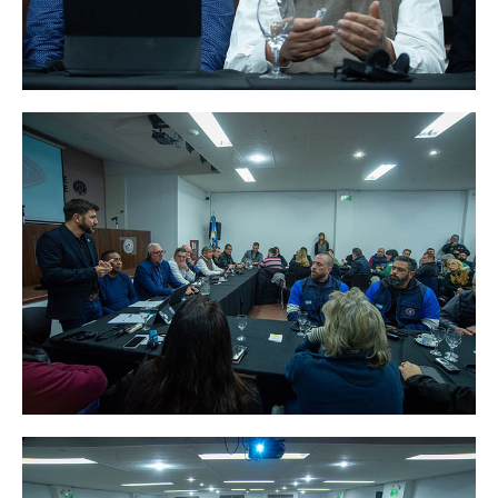
Secretaría de la Mujer
Secretaría de la juventud
Secretaría de formación política-sindical
Secretaría de derechos humanos
Secretaría igualdad de oportunidades y género
Secretaría asuntos jurídicos
Secretaría de comunicación
Departamento de Ambiente
Empresas
Impresión de boletas