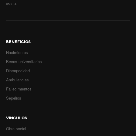
0580-4
BENEFICIOS
Nacimientos
Becas universitarias
Discapacidad
Ambulancias
Fallecimientos
Sepelios
VÍNCULOS
Obra social