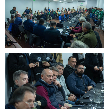
Noticias ramas
Noticias gremiales
Atención Transitoria de Anses ULAT
CCT 40/89
Psicofísico
Obra social
Oschoca
Autoridades obra social
Clínicas de atención
Seccionales oschoca
Consultorios externos