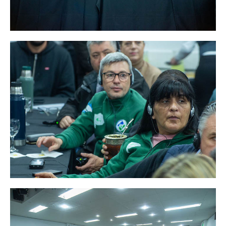
Escalas salariales
Escalas desde 1969
Acuerdos y homolog.
Acuerdos empresa
Planilla de km
Impresión boletas
Ultima Escala Salarial
Pago de aportes por CBU
Otros
Libre deuda y conflicto
Contacto por ramas