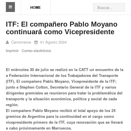
Sindicato
ITF: El compañero Pablo Moyano
continuará como Vicepresidente
Reseña histórica
Camioneros
01 Agosto 2024
Autoridades
Imprimir
Correo electrónico
Delegaciones
Seccionales
El miércoles 30 de julio se realizó en la CATT un encuentro de la
a Federación Internacional de los Trabajadores del Transporte
Ramas por actividad
(ITF). El compañero Pablo Moyano, Vicepresidente de la ITF;
junto a Stephen Cotton, Secretario General de la ITF y varios
Camioneros solidarios
dirigentes gremiales se reunieron para tratar la problemática del
transporte y la situación económica, política y social de cada
región.
Galería de Delegaciones y Seccionales
El compañero Pablo Moyano recibió el total apoyo de los 24
gremios de Argentina para la continuidad en el cargo como
Galería de videos
vicepresidente primero de la ITF, cuya renovación que se llevará
a cabo próximamente en Marruecos.
Videos de prevención