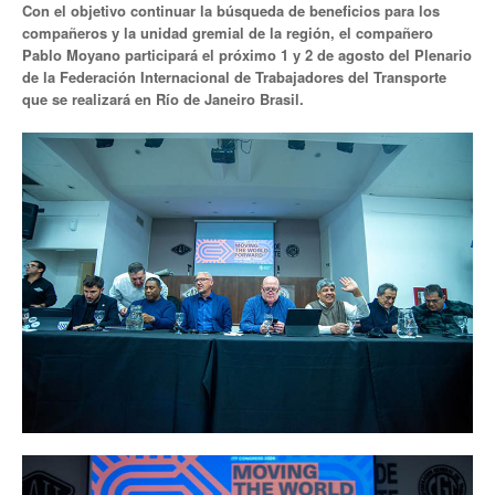
Con el objetivo continuar la búsqueda de beneficios para los
compañeros y la unidad gremial de la región, el compañero
Noticias de Delegaciones y Seccionales
Pablo Moyano participará el próximo 1 y 2 de agosto del Plenario
de la Federación Internacional de Trabajadores del Transporte
Memoria histórica
que se realizará en Río de Janeiro Brasil.
Notas
Novedades
Noticias Fiscalización
Buscar
Secretarías
Secretaría general
Secretaría general adjunta
Secretaría de actas
Secretaría administrativa