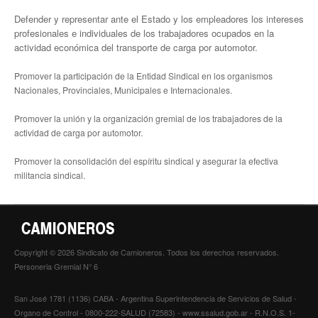
Defender y representar ante el Estado y los empleadores los intereses
profesionales e individuales de los trabajadores ocupados en la
actividad económica del transporte de carga por automotor.
Promover la participación de la Entidad Sindical en los organismos
Nacionales, Provinciales, Municipales e Internacionales.
Promover la unión y la organización gremial de los trabajadores de la
actividad de carga por automotor.
Promover la consolidación del espíritu sindical y asegurar la efectiva
militancia sindical.
Copyright © 2026 Sindicato de Camioneros. Todos los derechos reservados.
Personeria Gremial N° 6
San José 1781 (1136) CABA - Argentina Superintendencia de Servicios de Salud -
Organo de Control - 0800-222-SALUD (72583) - www.ssalud.gob.ar - R.N.O.S. 1-