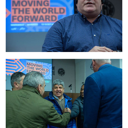
Ambulancias programadas
Política de Privacidad
Afiliación
Requisitos afiliación
Formularios de afliación
Afiliación de familiares
Familiares a cargo
Afiliación Plan materno
Otros trámites
Discapacidad: presupuesto / requisitos 2026
Contáctenos