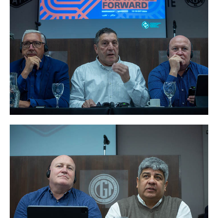
Secretario tesorero
Secretaría gremial
Secretaría de organización
Secretaría de turismo
Secretaría de deporte
Secretaría de acción social
Secretaria de la vivienda
Sec. accidente de trabajo
Secretaría de fiscalización
Secretaría de política de transporte
Secretaría de asuntos seccionales