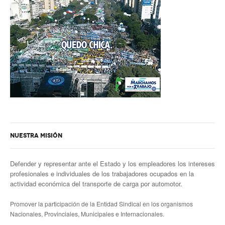
Escalas salariales
Escalas desde 1969
Acuerdos y homolog.
Acuerdos empresa
Planilla de km
Impresión boletas
Ultima Escala Salarial
NUESTRA MISIÓN
Pago de aportes por CBU
Defender y representar ante el Estado y los empleadores los intereses
Otros
profesionales e individuales de los trabajadores ocupados en la
actividad económica del transporte de carga por automotor.
Libre deuda y conflicto
Promover la participación de la Entidad Sindical en los organismos
Contacto por ramas
Nacionales, Provinciales, Municipales e Internacionales.