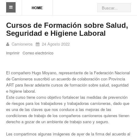
Sindicato
Cursos de Formación sobre Salud,
Seguridad e Higiene Laboral
Reseña histórica
Camioneros
24 Agosto 2022
Autoridades
Imprimir
Correo electrónico
Delegaciones
Seccionales
El compañero Hugo Moyano, representante de la Federación Nacional
de Camioneros suscribió un acuerdo de colaboración con Provincia
Ramas por actividad
ART para llevar adelante cursos de formación sobre salud, seguridad
e higiene laboral.
Camioneros solidarios
Este curso tiene como objetivo fortalecer las medidas de prevención
de riesgos para los trabajadores y trabajadoras camioneras, dado que
es una de las claves que nos conduce a las mejoras de las
Galería de Delegaciones y Seccionales
condiciones de trabajo de los compañeros camioneros quienes tienen
derecho a gozar de un ambiente de trabajo sano y seguro.
Galería de videos
Les compartimos algunas imágenes de ayer de la firma del acuerdo al
Videos de prevención