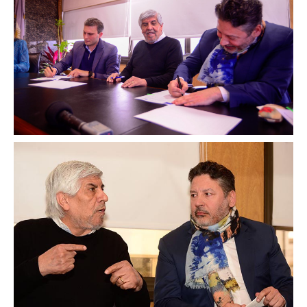
Secretario tesorero
Secretaría gremial
Secretaría de organización
Secretaría de turismo
Secretaría de deporte
Secretaría de acción social
Secretaria de la vivienda
Sec. accidente de trabajo
Secretaría de fiscalización
Secretaría de política de transporte
Secretaría de asuntos seccionales