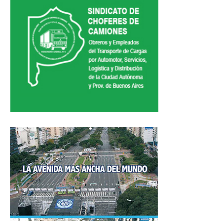
Inscripción y reempadronamiento
Acuerdos salariales
Contribución solidaria
Turismo
Hoteles y cabañas
Campings y recreos
Viaje de bodas
Camioneritos
Jubilados
Gremiales
Salarios