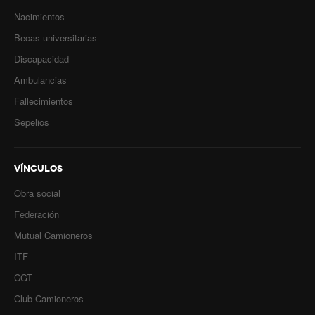
Prevención
Nacimientos
Medicamentos
Becas universitarias
Discapacidad
Formularios
Ambulancias
Beneficios
Fallecimientos
Sepelios
Farmacias
Autorizaciones PMI
VÍNCULOS
Autorizaciones
Obra social
Reintegros
Federación
Mutual Camioneros
Requisitos fertilidad
ITF
Credencial digital OSCHOCA
CGT
Coseguros y Exenciones
Club Camioneros