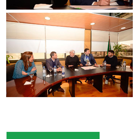
Secretaría de la Mujer
Secretaría de la juventud
Secretaría de formación política-sindical
Secretaría de derechos humanos
Secretaría igualdad de oportunidades y género
Secretaría asuntos jurídicos
Secretaría de comunicación
Departamento de Ambiente
Empresas
Impresión de boletas