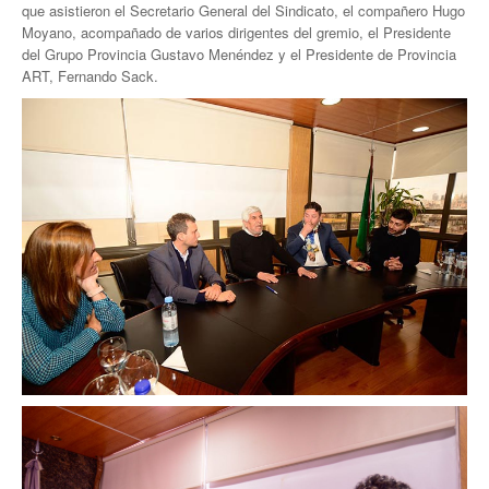
que asistieron el Secretario General del Sindicato, el compañero Hugo
Moyano, acompañado de varios dirigentes del gremio, el Presidente
Noticias de Delegaciones y Seccionales
del Grupo Provincia Gustavo Menéndez y el Presidente de Provincia
ART, Fernando Sack.
Memoria histórica
Notas
Novedades
Noticias Fiscalización
Buscar
Secretarías
Secretaría general
Secretaría general adjunta
Secretaría de actas
Secretaría administrativa