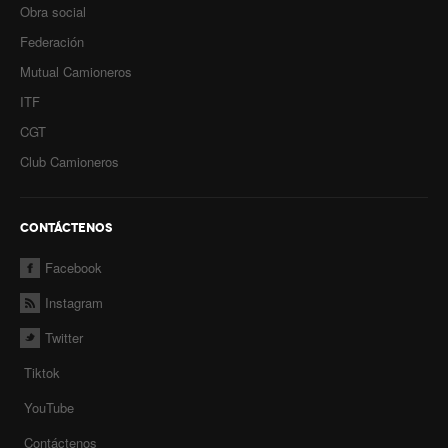
Prevención
Obra social
Federación
Medicamentos
Mutual Camioneros
Formularios
ITF
CGT
Beneficios
Club Camioneros
Farmacias
Autorizaciones PMI
CONTÁCTENOS
Autorizaciones
Facebook
Reintegros
Instagram
Twitter
Requisitos fertilidad
Tiktok
Credencial digital OSCHOCA
YouTube
Coseguros y Exenciones
Contáctenos