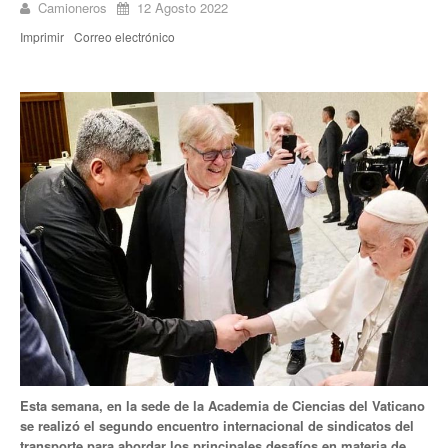
Camioneros
12 Agosto 2022
Noticias de Delegaciones y Seccionales
Imprimir
Correo electrónico
Memoria histórica
Notas
Novedades
Noticias Fiscalización
Buscar
Secretarías
Secretaría general
Secretaría general adjunta
Secretaría de actas
Esta semana, en la sede de la Academia de Ciencias del Vaticano
se realizó el segundo encuentro internacional de sindicatos del
Secretaría administrativa
transporte para abordar los principales desafíos en materia de