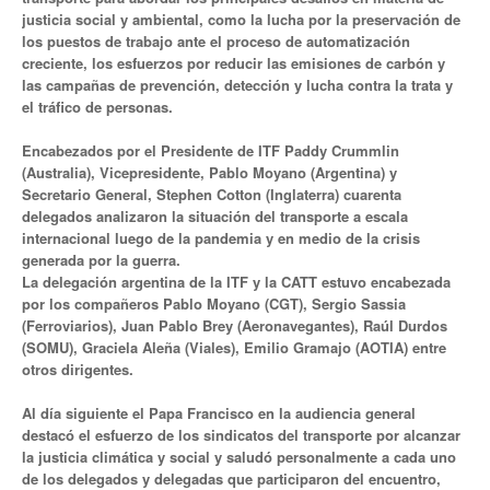
justicia social y ambiental, como la lucha por la preservación de
Secretario tesorero
los puestos de trabajo ante el proceso de automatización
creciente, los esfuerzos por reducir las emisiones de carbón y
Secretaría gremial
las campañas de prevención, detección y lucha contra la trata y
el tráfico de personas.
Secretaría de organización
Encabezados por el Presidente de ITF Paddy Crummlin
(Australia), Vicepresidente, Pablo Moyano (Argentina) y
Secretaría de turismo
Secretario General, Stephen Cotton (Inglaterra) cuarenta
delegados analizaron la situación del transporte a escala
Secretaría de deporte
internacional luego de la pandemia y en medio de la crisis
generada por la guerra.
Secretaría de acción social
La delegación argentina de la ITF y la CATT estuvo encabezada
por los compañeros Pablo Moyano (CGT), Sergio Sassia
Secretaria de la vivienda
(Ferroviarios), Juan Pablo Brey (Aeronavegantes), Raúl Durdos
(SOMU), Graciela Aleña (Viales), Emilio Gramajo (AOTIA) entre
Sec. accidente de trabajo
otros dirigentes.
Secretaría de fiscalización
Al día siguiente el Papa Francisco en la audiencia general
destacó el esfuerzo de los sindicatos del transporte por alcanzar
Secretaría de política de transporte
la justicia climática y social y saludó personalmente a cada uno
de los delegados y delegadas que participaron del encuentro,
Secretaría de asuntos seccionales