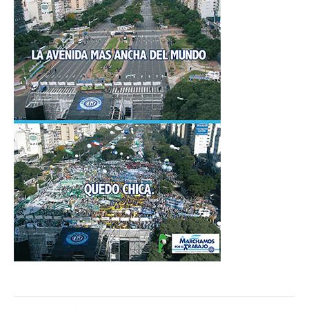
Inscripción y reempadronamiento
Acuerdos salariales
Contribución solidaria
Turismo
Hoteles y cabañas
Campings y recreos
Viaje de bodas
Camioneritos
Jubilados
Gremiales
Salarios