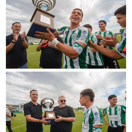
Noticias de Delegaciones y Seccionales
Memoria histórica
Notas
Novedades
Noticias Fiscalización
Buscar
Secretarías
Secretaría general
Secretaría general adjunta
Secretaría de actas
Secretaría administrativa