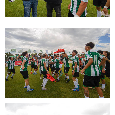
Secretario tesorero
Secretaría gremial
Secretaría de organización
Secretaría de turismo
Secretaría de deporte
Secretaría de acción social
Secretaria de la vivienda
Sec. accidente de trabajo
Secretaría de fiscalización
Secretaría de política de transporte
Secretaría de asuntos seccionales