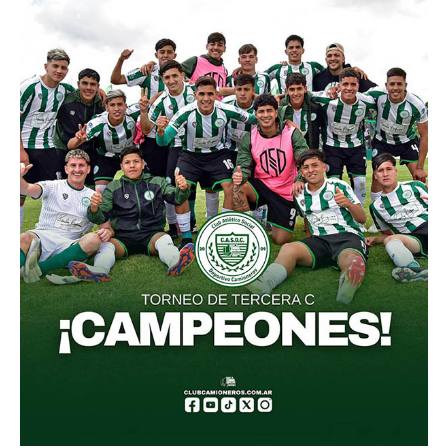
Secretaría de la Mujer
Secretaría de la juventud
Secretaría de formación política-sindical
Secretaría de derechos humanos
Secretaría igualdad de oportunidades y género
Secretaría asuntos jurídicos
Secretaría de comunicación
Departamento de Ambiente
Empresas
Impresión de boletas