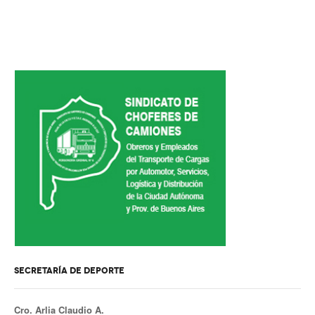
Inscripción y reempadronamiento
Acuerdos salariales
Contribución solidaria
Turismo
Hoteles y cabañas
Campings y recreos
Viaje de bodas
Camioneritos
Jubilados
Gremiales
SECRETARÍA DE DEPORTE
Salarios
Cro. Arlia Claudio A.