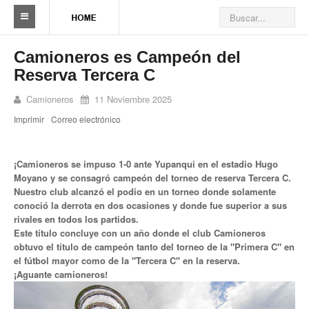
Sindicato
Camioneros es Campeón del
Reserva Tercera C
Reseña histórica
Camioneros
11 Noviembre 2025
Autoridades
Imprimir
Correo electrónico
Delegaciones
Seccionales
¡Camioneros se impuso 1-0 ante Yupanqui en el estadio Hugo
Moyano y se consagró campeón del torneo de reserva Tercera C.
Ramas por actividad
Nuestro club alcanzó el podio en un torneo donde solamente
conoció la derrota en dos ocasiones y donde fue superior a sus
Camioneros solidarios
rivales en todos los partidos.
Este título concluye con un año donde el club Camioneros
obtuvo el título de campeón tanto del torneo de la "Primera C" en
Galería de Delegaciones y Seccionales
el fútbol mayor como de la "Tercera C" en la reserva.
¡Aguante camioneros!
Galería de videos
Videos de prevención