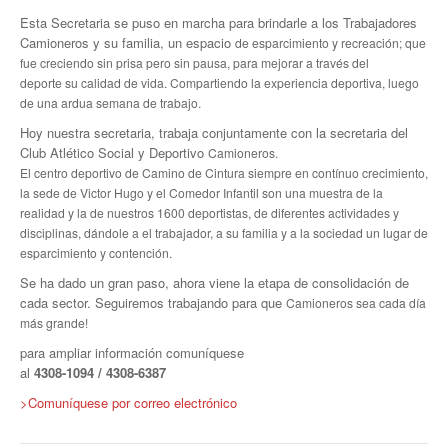
Escalas salariales
Esta Secretaria se puso en marcha para brindarle a los Trabajadores
Camioneros y su familia, un espacio
de esparcimiento y recreación; que
Escalas desde 1969
fue creciendo sin prisa pero sin pausa, para mejorar a través del
deporte
su calidad de vida. Compartiendo la experiencia deportiva, luego
Acuerdos y homolog.
de una ardua semana de trabajo.
Acuerdos empresa
Hoy nuestra secretaria, trabaja conjuntamente con la secretaria del
Club Atlético Social y Deportivo
Camioneros.
Planilla de km
El centro deportivo de Camino de Cintura siempre en contínuo crecimiento,
la sede de Victor Hugo y el Comedor Infantil
son una muestra de la
Impresión boletas
realidad y la de nuestros 1600 deportistas, de diferentes actividades y
disciplinas, dándole a
el trabajador, a su familia y a la sociedad un lugar de
Ultima Escala Salarial
esparcimiento y contención.
Se ha dado un gran paso, ahora viene la etapa de consolidación de
Pago de aportes por CBU
cada sector. Seguiremos trabajando para que
Camioneros sea cada día
más grande!
Otros
para ampliar información comuníquese
al
4308
-1094 / 4308-6387
Libre deuda y conflicto
>Comuníquese por correo electrónico
Contacto por ramas