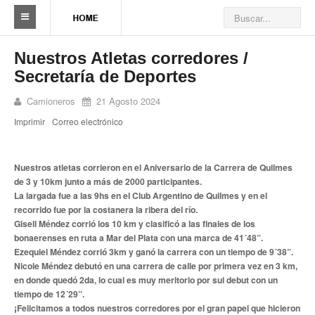
Sindicato
Nuestros Atletas corredores /
Secretaría de Deportes
Reseña histórica
Camioneros
21 Agosto 2024
Autoridades
Imprimir
Correo electrónico
Delegaciones
Seccionales
Nuestros atletas corrieron en el Aniversario de la Carrera de Quilmes
de 3 y 10km junto a más de 2000 participantes.
Ramas por actividad
La largada fue a las 9hs en el Club Argentino de Quilmes y en el
recorrido fue por la costanera la ribera del río.
Camioneros solidarios
Gisell Méndez corrió los 10 km y clasificó a las finales de los
bonaerenses en ruta a Mar del Plata con una marca de 41´48”.
Galería de Delegaciones y Seccionales
Ezequiel Méndez corrió 3km y ganó la carrera con un tiempo de 9´38”.
Nicole Méndez debutó en una carrera de calle por primera vez en 3 km,
en donde quedó 2da, lo cual es muy meritorio por sui debut con un
Galería de videos
tiempo de 12´29”.
¡Felicitamos a todos nuestros corredores por el gran papel que hicieron
Videos de prevención