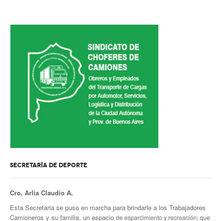
Escalas salariales
Escalas desde 1969
Acuerdos y homolog.
Acuerdos empresa
Planilla de km
Impresión boletas
Ultima Escala Salarial
Pago de aportes por CBU
Otros
SECRETARÍA DE DEPORTE
Libre deuda y conflicto
Cro. Arlia Claudio A.
Contacto por ramas
Esta Secretaria se puso en marcha para brindarle a los Trabajadores
Camioneros y su familia, un espacio
de esparcimiento y recreación; que