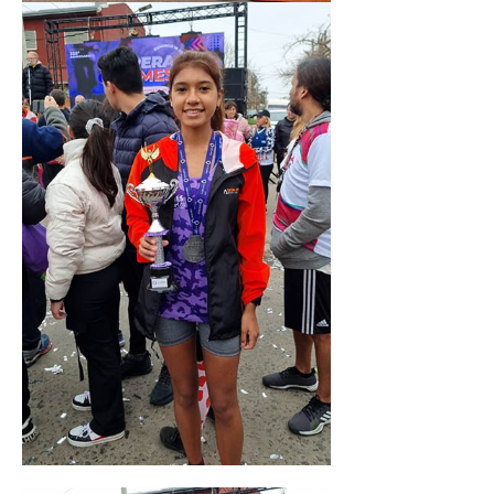
Secretario tesorero
Secretaría gremial
Secretaría de organización
Secretaría de turismo
Secretaría de deporte
Secretaría de acción social
Secretaria de la vivienda
Sec. accidente de trabajo
Secretaría de fiscalización
Secretaría de política de transporte
Secretaría de asuntos seccionales