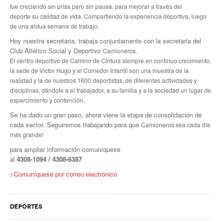
Noticias ramas
fue creciendo sin prisa pero sin pausa, para mejorar a través del
deporte
su calidad de vida. Compartiendo la experiencia deportiva, luego
Noticias gremiales
de una ardua semana de trabajo.
Hoy nuestra secretaria, trabaja conjuntamente con la secretaria del
Atención Transitoria de Anses ULAT
Club Atlético Social y Deportivo
Camioneros.
El centro deportivo de Camino de Cintura siempre en contínuo crecimiento,
CCT 40/89
la sede de Victor Hugo y el Comedor Infantil
son una muestra de la
realidad y la de nuestros 1600 deportistas, de diferentes actividades y
Psicofísico
disciplinas, dándole a
el trabajador, a su familia y a la sociedad un lugar de
esparcimiento y contención.
Obra social
Se ha dado un gran paso, ahora viene la etapa de consolidación de
cada sector. Seguiremos trabajando para que
Oschoca
Camioneros sea cada día
más grande!
Autoridades obra social
para ampliar información comuníquese
al
4308
-1094 / 4308-6387
Clínicas de atención
>Comuníquese por correo electrónico
Seccionales oschoca
Consultorios externos
DEPORTES