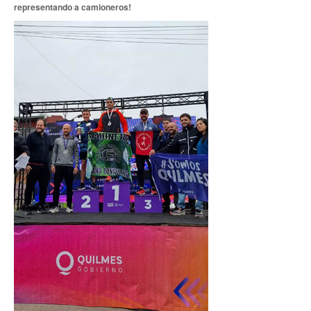
representando a camioneros!
Noticias de Delegaciones y Seccionales
Memoria histórica
Notas
Novedades
Noticias Fiscalización
Buscar
Secretarías
Secretaría general
Secretaría general adjunta
Secretaría de actas
Secretaría administrativa