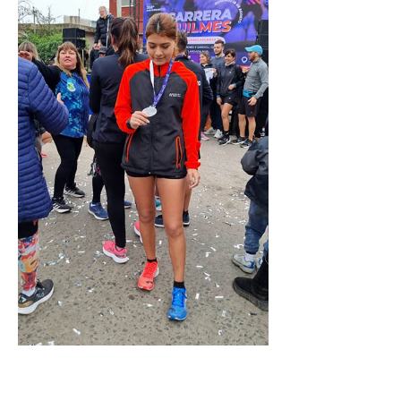
Inscripción y reempadronamiento
Acuerdos salariales
Contribución solidaria
Turismo
Hoteles y cabañas
Campings y recreos
Viaje de bodas
Camioneritos
Jubilados
Gremiales
Salarios