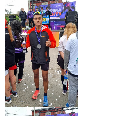
Secretaría de la Mujer
Secretaría de la juventud
Secretaría de formación política-sindical
Secretaría de derechos humanos
Secretaría igualdad de oportunidades y género
Secretaría asuntos jurídicos
Secretaría de comunicación
Departamento de Ambiente
Empresas
Impresión de boletas