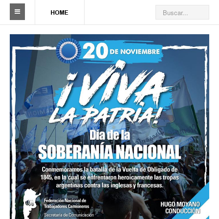
Sindicato
Reseña histórica
Autoridades
Delegaciones
Seccionales
Ramas por actividad
Camioneros solidarios
Galería de Delegaciones y Seccionales
Galería de videos
Videos de prevención