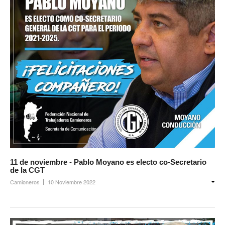
Inscripción y reempadronamiento
Acuerdos salariales
Contribución solidaria
Turismo
Hoteles y cabañas
Campings y recreos
Viaje de bodas
Camioneritos
11 de noviembre - Pablo Moyano es electo co-Secretario
Jubilados
de la CGT
Camioneros
10 Noviembre 2022
Gremiales
Salarios