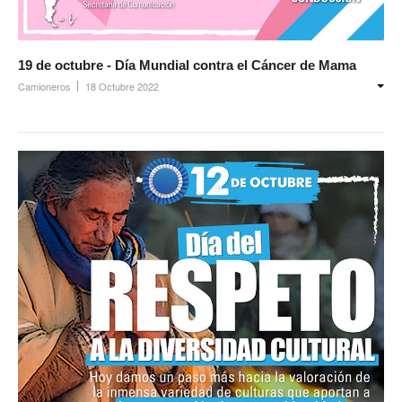
Prevención
Medicamentos
19 de octubre - Día Mundial contra el Cáncer de Mama
Formularios
Camioneros
18 Octubre 2022
Beneficios
Farmacias
Autorizaciones PMI
Autorizaciones
Reintegros
Requisitos fertilidad
Credencial digital OSCHOCA
Coseguros y Exenciones