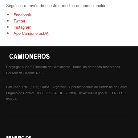
Seguinos a través de nuestros medios de comunicación:
Facebook
Twitter
Instagram
App CamionerosBA
Copyright © 2026 Sindicato de Camioneros. Todos los derechos reservados.
Personeria Gremial N° 6
San José 1781 (1136) CABA - Argentina Superintendencia de Servicios de Salud -
Organo de Control - 0800-222-SALUD (72583) - www.ssalud.gob.ar - R.N.O.S. 1-
0580-4
BENEFICIOS