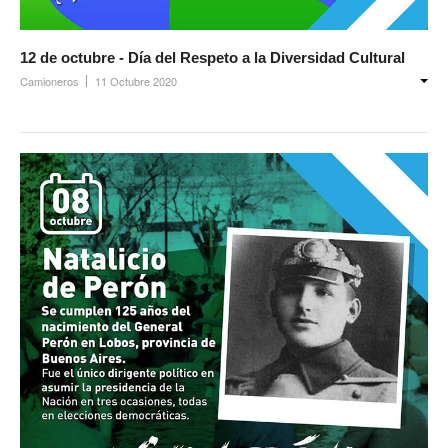
Noticias de Delegaciones y Seccionales
12 de octubre - Día del Respeto a la Diversidad Cultural
Memoria histórica
Camioneros
11 Octubre 2020
Notas
Novedades
Noticias Fiscalización
Buscar
Secretarías
Secretaría general
Secretaría general adjunta
Secretaría de actas
Secretaría administrativa