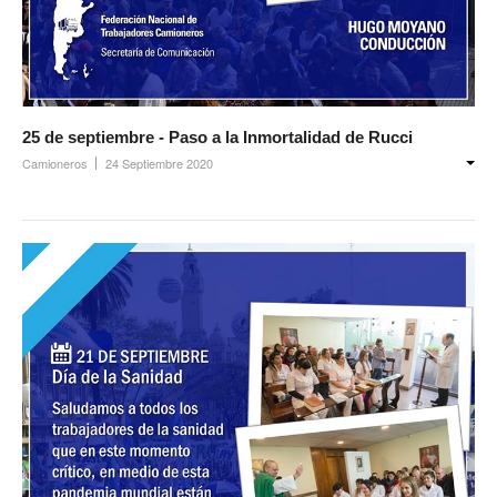
Ambulancias programadas
Política de Privacidad
Afiliación
25 de septiembre - Paso a la Inmortalidad de Rucci
Requisitos afiliación
Camioneros
24 Septiembre 2020
Formularios de afliación
Afiliación de familiares
Familiares a cargo
Afiliación Plan materno
Otros trámites
Discapacidad: presupuesto / requisitos 2026
Contáctenos