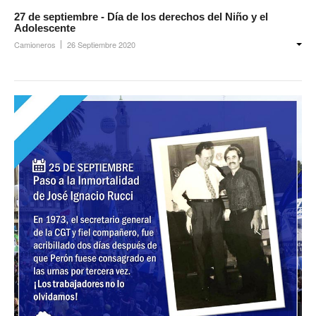
Prevención
27 de septiembre - Día de los derechos del Niño y el
Adolescente
Medicamentos
Camioneros
26 Septiembre 2020
Formularios
Beneficios
Farmacias
Autorizaciones PMI
Autorizaciones
Reintegros
Requisitos fertilidad
Credencial digital OSCHOCA
Coseguros y Exenciones