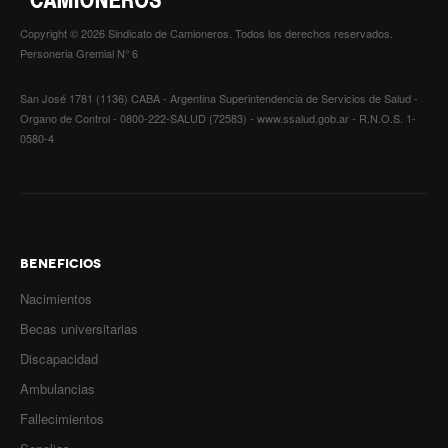
Copyright © 2026 Sindicato de Camioneros. Todos los derechos reservados.
Personeria Gremial N° 6
San José 1781 (1136) CABA - Argentina Superintendencia de Servicios de Salud -
Organo de Control - 0800-222-SALUD (72583) - www.ssalud.gob.ar - R.N.O.S. 1-
0580-4
BENEFICIOS
Nacimientos
Becas universitarias
Discapacidad
Ambulancias
Fallecimientos