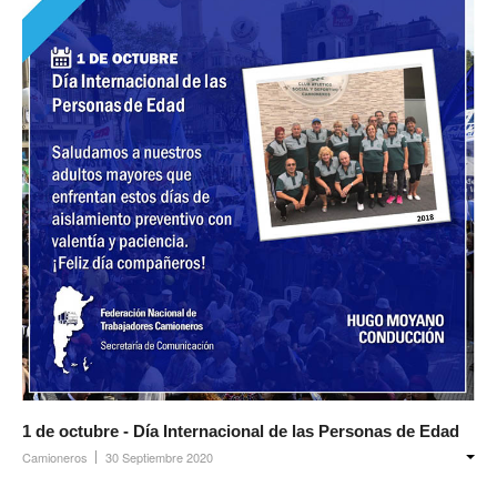
Escalas salariales
Escalas desde 1969
Acuerdos y homolog.
Acuerdos empresa
Planilla de km
Impresión boletas
Ultima Escala Salarial
Pago de aportes por CBU
Otros
Libre deuda y conflicto
1 de octubre - Día Internacional de las Personas de Edad
Camioneros
30 Septiembre 2020
Contacto por ramas