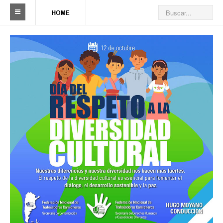
Sindicato
Reseña histórica
Autoridades
Delegaciones
Seccionales
Ramas por actividad
Camioneros solidarios
Galería de Delegaciones y Seccionales
Galería de videos
Videos de prevención