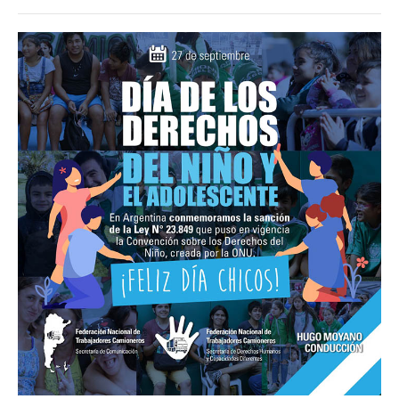
Noticias ramas
Noticias gremiales
Atención Transitoria de Anses ULAT
CCT 40/89
Psicofísico
Obra social
Oschoca
Autoridades obra social
Clínicas de atención
Seccionales oschoca
Consultorios externos