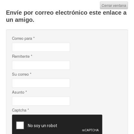
Cerrar ventana
Envíe por correo electrónico este enlace a
un amigo.
Correo para
*
Remitente
*
Su correo
*
Asunto
*
Captcha
*