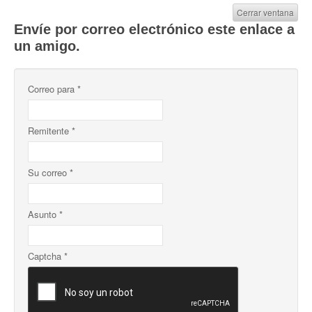
Cerrar ventana
Envíe por correo electrónico este enlace a
un amigo.
Correo para
*
Remitente
*
Su correo
*
Asunto
*
Captcha
*