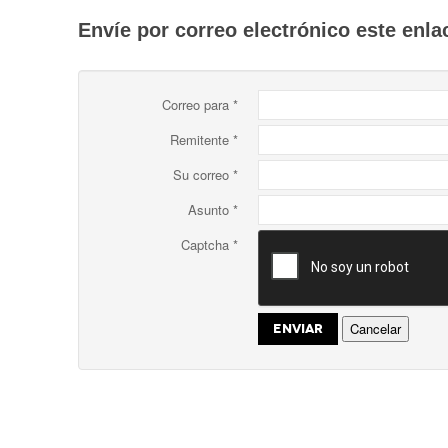
Envíe por correo electrónico este enla
Correo para
*
Remitente
*
Su correo
*
Asunto
*
Captcha
*
Cancelar
ENVIAR