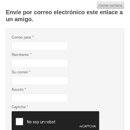
Cerrar ventana
Envíe por correo electrónico este enlace a
un amigo.
Correo para
*
Remitente
*
Su correo
*
Asunto
*
Captcha
*