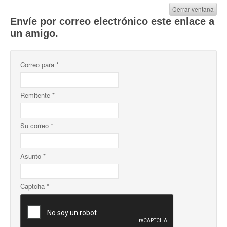
Cerrar ventana
Envíe por correo electrónico este enlace a
un amigo.
Correo para
*
Remitente
*
Su correo
*
Asunto
*
Captcha
*