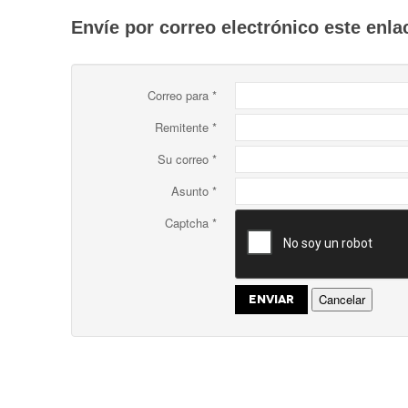
Envíe por correo electrónico este enla
Correo para
*
Remitente
*
Su correo
*
Asunto
*
Captcha
*
Cancelar
ENVIAR