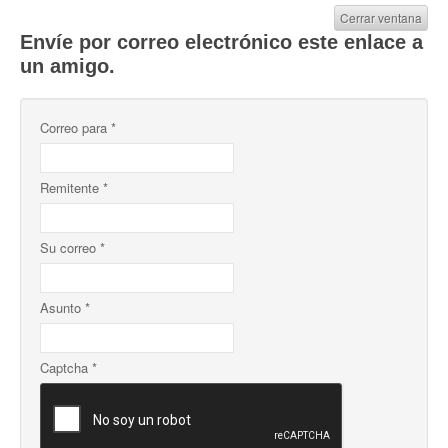
Cerrar ventana
Envíe por correo electrónico este enlace a
un amigo.
Correo para
*
Remitente
*
Su correo
*
Asunto
*
Captcha
*