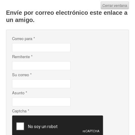
Cerrar ventana
Envíe por correo electrónico este enlace a
un amigo.
Correo para
*
Remitente
*
Su correo
*
Asunto
*
Captcha
*