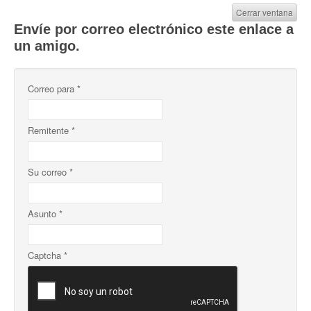
Cerrar ventana
Envíe por correo electrónico este enlace a
un amigo.
Correo para
*
Remitente
*
Su correo
*
Asunto
*
Captcha
*