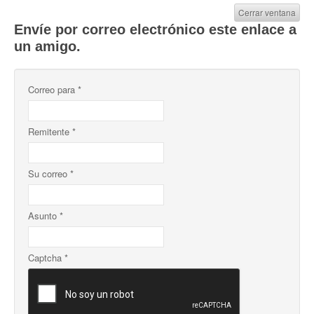
Cerrar ventana
Envíe por correo electrónico este enlace a
un amigo.
Correo para
*
Remitente
*
Su correo
*
Asunto
*
Captcha
*