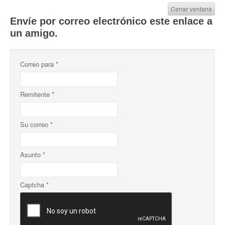
Cerrar ventana
Envíe por correo electrónico este enlace a
un amigo.
Correo para
*
Remitente
*
Su correo
*
Asunto
*
Captcha
*