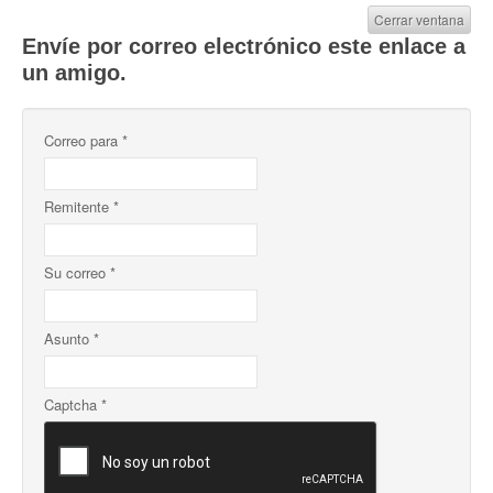
Cerrar ventana
Envíe por correo electrónico este enlace a
un amigo.
Correo para
*
Remitente
*
Su correo
*
Asunto
*
Captcha
*