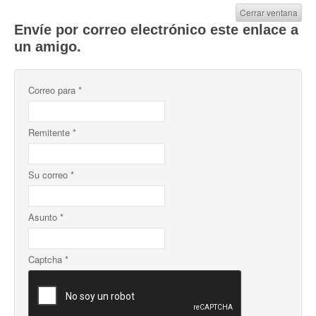
Cerrar ventana
Envíe por correo electrónico este enlace a
un amigo.
Correo para
*
Remitente
*
Su correo
*
Asunto
*
Captcha
*