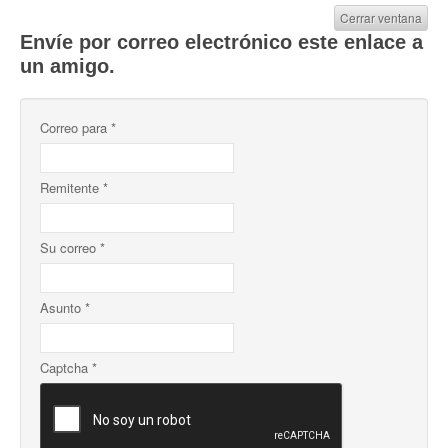
Cerrar ventana
Envíe por correo electrónico este enlace a
un amigo.
Correo para
*
Remitente
*
Su correo
*
Asunto
*
Captcha
*